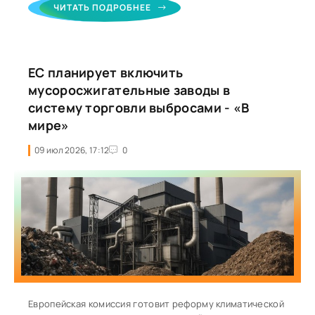
транспортные перебои. Индийский метеорологический
ЧИТАТЬ ПОДРОБНЕЕ
департамент (IMD) объявил красный уровень погодной
опасности для Дели и ряда районов штата Гуджарат,
предупредив о сохранении экстремальных осадков.
Наиболее тяжелая ситуация сохраняется в штате
ЕС планирует включить
Гуджарат, где практически полностью подтоплены
отдельные районы города
мусоросжигательные заводы в
систему торговли выбросами - «В
мире»
09 июл 2026, 17:12
0
Европейская комиссия готовит реформу климатической