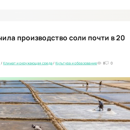
чила производство соли почти в 20
е
/
Климат и окружающая среда
/
Культура и образование
8
0