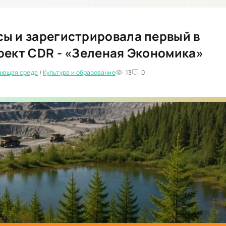
ы и зарегистрировала первый в
оект CDR - «Зеленая Экономика»
жающая среда
/
Культура и образование
13
0