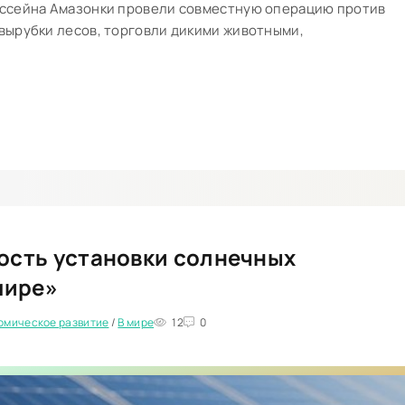
ассейна Амазонки провели совместную операцию против
вырубки лесов, торговли дикими животными,
ость установки солнечных
мире»
омическое развитие
/
В мире
12
0