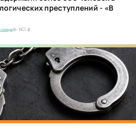
логических преступлений - «В
я среда
11
0