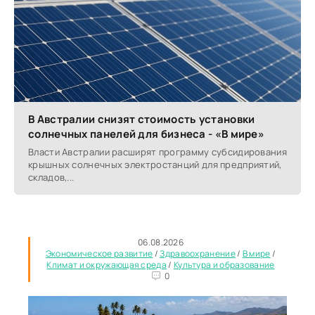
В Австралии снизят стоимость установки
солнечных панелей для бизнеса - «В мире»
Власти Австралии расширят программу субсидирования
крышных солнечных электростанций для предприятий,
складов,...
06.08.2026
Экономическое развитие
/
Здравоохранение
/
В мире
/
Климат и окружающая среда
/
Культура и образование
0