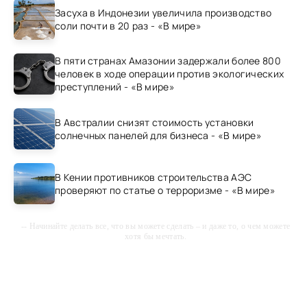
Засуха в Индонезии увеличила производство
соли почти в 20 раз - «В мире»
В пяти странах Амазонии задержали более 800
человек в ходе операции против экологических
преступлений - «В мире»
В Австралии снизят стоимость установки
солнечных панелей для бизнеса - «В мире»
В Кении противников строительства АЭС
проверяют по статье о терроризме - «В мире»
-- Начинайте делать все, что вы можете сделать – и даже то, о чем можете
хотя бы мечтать.
-- Все дело в мыслях. Мысль — начало всего. И мыслями можно
управлять. И поэтому главное дело совершенствования: работать над
мыслями.
-- Идите уверенно по направлению к мечте. Живите той жизнью, которую