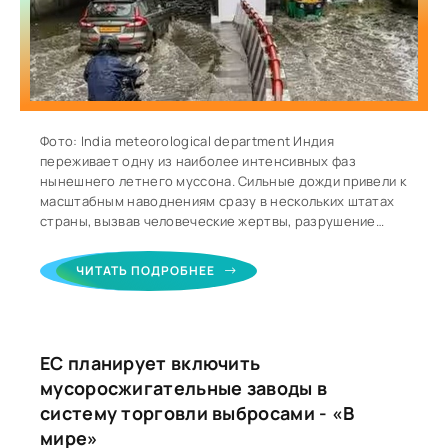
Фото: India meteorological department Индия
переживает одну из наиболее интенсивных фаз
нынешнего летнего муссона. Сильные дожди привели к
масштабным наводнениям сразу в нескольких штатах
страны, вызвав человеческие жертвы, разрушение
инфраструктуры, массовую эвакуацию жителей и
транспортные перебои. Индийский метеорологический
ЧИТАТЬ ПОДРОБНЕЕ
департамент (IMD) объявил красный уровень погодной
опасности для Дели и ряда районов штата Гуджарат,
предупредив о сохранении экстремальных осадков.
Наиболее тяжелая ситуация сохраняется в штате
ЕС планирует включить
Гуджарат, где практически полностью подтоплены
отдельные районы города
мусоросжигательные заводы в
систему торговли выбросами - «В
мире»