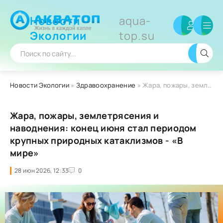
Новости
aqua-
Экологии
top.su
Новости Экологии
»
Здравоохранение
» Жара, пожары, землетрясения и наводнения: конец июня стал периодом крупных природных катаклизмов - «В мире»
Жара, пожары, землетрясения и
наводнения: конец июня стал периодом
крупных природных катаклизмов - «В
мире»
28 июн 2026, 12:33
0