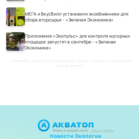
МЕГА и ВкусВилл установили экообменники для
сбора вторсырья - «Зеленая Экономика»
Приложение «Экопульс» для контроля мусорных
площадок запустят в сентябре - «Зеленая
Экономика»
-- Начинайте делать все, что вы можете сделать – и даже то, о чем можете
хотя бы мечтать.
-- Все дело в мыслях. Мысль — начало всего. И мыслями можно
управлять. И поэтому главное дело совершенствования: работать над
мыслями.
-- Идите уверенно по направлению к мечте. Живите той жизнью, которую
вы сами себе придумали.
-- Самое большое богатство — это ум. Самая большая нищета —
глупость. Из всех страхов самый пугающий — самолюбование.
-- Лучшее, что можно сделать с хорошим советом, это пропустить его
мимо ушей. Он никогда не бывает полезен никому, кроме того, кто его
дал.
AQUA-TOP.SU
Новости Экологии