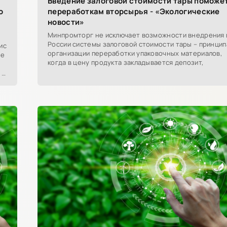
Введение залоговой стоимости тары поможе
о
переработкам вторсырья - «Экологические
новости»
Минпромторг не исключает возможности внедрения 
России системы залоговой стоимости тары – принцип
ис
организации переработки упаковочных материалов,
те
когда в цену продукта закладывается депозит,
 о