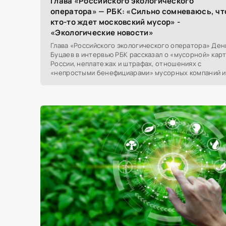
Глава «Российского экологического
оператора» — РБК: «Сильно сомневаюсь, чт
кто-то ждет московский мусор» -
«Экологические новости»
Глава «Российского экологического оператора» Ден
Буцаев в интервью РБК рассказал о «мусорной» кар
России, неплатежах и штрафах, отношениях с
«непростыми бенефициарами» мусорных компаний и
своей