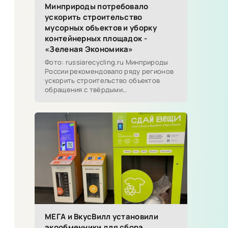
Минприроды потребовало
ускорить строительство
мусорных объектов и уборку
контейнерных площадок -
«Зеленая Экономика»
Фото: russiarecycling.ru Минприроды
России рекомендовало ряду регионов
ускорить строительство объектов
обращения с твёрдыми
коммунальными отходами...
МЕГА и ВкусВилл установили
экообменники для сбора