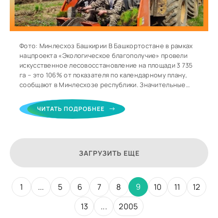
Фото: Минлесхоз Башкирии В Башкортостане в рамках
нацпроекта «Экологическое благополучие» провели
искусственное лесовосстановление на площади 3 735
га – это 106% от показателя по календарному плану,
сообщают в Минлесхозе республики. Значительные
объемы работ провели специалисты Баймакского (510
га), Белокатайского (353 га) и Зилаирского (321 га)
ЧИТАТЬ ПОДРОБНЕЕ
лесничеств. Уточняется, что почти три четверти от
общего объёма лесовосстановления (2 700 га) взяли
на себя арендаторы лесных участков. — Итоговый
целевой показатель национального проекта по
ЗАГРУЗИТЬ ЕЩЕ
соотношению площади восстановленных лесов к
площади
1
...
5
6
7
8
9
10
11
12
13
...
2005