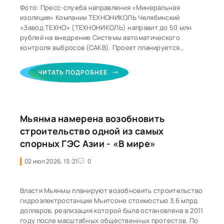
Фото: Пресс-служба направления «Минеральная
изоляция» Компании ТЕХНОНИКОЛЬ Челябинский
«Завод ТЕХНО» (ТЕХНОНИКОЛЬ) направит до 50 млн
рублей на внедрение Системы автоматического
контроля выбросов (САКВ). Проект планируется
завершить к октябрю 2027 года. Новая система
позволит в режиме реального времени
ЧИТАТЬ ПОДРОБНЕЕ
контролировать параметры выбросов и повысить
эффективность экологического мониторинга на
предприятии. Как сообщили в компании, необходимые
подготовительные работы для установки
Мьянма намерена возобновить
оборудования уже завершены досрочно. В настоящее
время предприятие завершило сбор коммерческих
строительство одной из самых
предложений —
спорных ГЭС Азии - «В мире»
02 июл 2026, 13:21
0
Власти Мьянмы планируют возобновить строительство
гидроэлектростанции Мьитсоне стоимостью 3,6 млрд
долларов, реализация которой была остановлена в 2011
году после масштабных общественных протестов. По