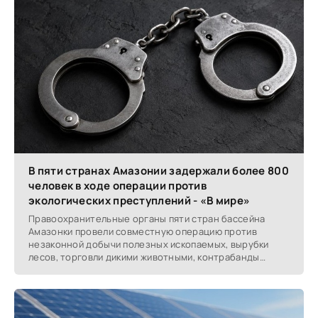
В пяти странах Амазонии задержали более 800
человек в ходе операции против
экологических преступлений - «В мире»
Правоохранительные органы пяти стран бассейна
Амазонки провели совместную операцию против
незаконной добычи полезных ископаемых, вырубки
лесов, торговли дикими животными, контрабанды
топлива и