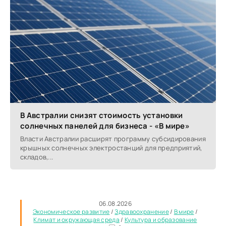
В Австралии снизят стоимость установки
солнечных панелей для бизнеса - «В мире»
Власти Австралии расширят программу субсидирования
крышных солнечных электростанций для предприятий,
складов,...
06.08.2026
Экономическое развитие
/
Здравоохранение
/
В мире
/
Климат и окружающая среда
/
Культура и образование