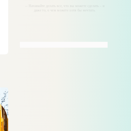
-- Начинайте делать все, что вы можете сделать – и
даже то, о чем можете хотя бы мечтать.
-- Все дело в мыслях. Мысль — начало всего. И
мыслями можно управлять. И поэтому главное дело
совершенствования: работать над мыслями.
-- Идите уверенно по направлению к мечте. Живите
той жизнью, которую вы сами себе придумали.
-- Самое большое богатство — это ум. Самая
большая нищета — глупость. Из всех страхов самый
пугающий — самолюбование.
-- Лучшее, что можно сделать с хорошим советом,
это пропустить его мимо ушей. Он никогда не бывает
полезен никому, кроме того, кто его дал.
-- Люблю давать советы и очень не люблю, когда их
дают мне.
Начнем с того, что на сайте общаются сотни людей,
разных религий и взглядов, и все они являются
полноправными посетителями нашего сайта, поэтому
если мы хотим чтобы это сообщество людей
функционировало нам и необходимы правила. Мы
настоятельно рекомендуем прочитать настоящие
правила, это займет у вас всего минут пять, но
сбережет нам и вам время и поможет сделать сайт
более интересным и организованным. Начнем с того,