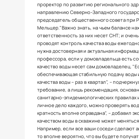
проректор по развитию регионального зд
направлению Северно-Западного государс
председатель общественного совета при 
Мельцер."Важно знать, на чьем балансе нах
ответственность за них несет СНТ; и очен
проводят контроль качества воды ежегодно 
нужна достоверная и актуальная информаци
профессора, если у домовладельца есть со
качество воды несет сам домовладелец. "Е
обеспечивающая стабильную подачу воды 
качества воды – раз в квартал", – подчеркн
требование, а лишь рекомендация, основанн
санитарно-эпидемиологических правилах и
личное дело каждого, можно проверять воду 
кратность вполне оправдана", – добавил э
качеством воды в скважине может меняться
Например, если все ваши соседи сделают а
то вполне вероятно, что вы будете получат