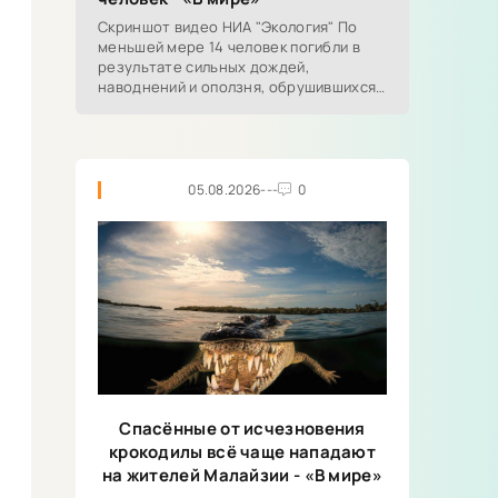
Скриншот видео НИА "Экология" По
меньшей мере 14 человек погибли в
результате сильных дождей,
наводнений и оползня, обрушившихся
на южные штаты Индии. Наиболее...
05.08.2026
---
0
Спасённые от исчезновения
крокодилы всё чаще нападают
на жителей Малайзии - «В мире»