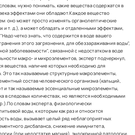
 словам, нужно понимать, какие вещества содержатся в
овека эффектами они обладают.Каждое вещество
ем: оно может просто изменять органолептические
х и т. д.), а может обладать и отдаленными эффектами,
Надо четко знать, что содержится в воде вашего
транения этого загрязнения, для обеззараживания воды",
ной заболеваемости", связанной с недостатком в воде
ности макро- и микроэлементов, эксперт подчеркнул,
ся вещества, наличие которых необходимо для
. Это так называемые структурные макроэлементы,
ментный состав человеческого организма (кальций,
уют и так называемые эссенциальные микроэлементы,
ка в следовых количествах, но являются необходимыми
пр.).По словам эксперта, физиологически
тьевой воды, к которым как раз и относится
кость воды, вызывает целый ряд неблагоприятных
ементного дисбаланса, снижение иммунитета,
огии (при недостатке магния), эндокринной патологии,