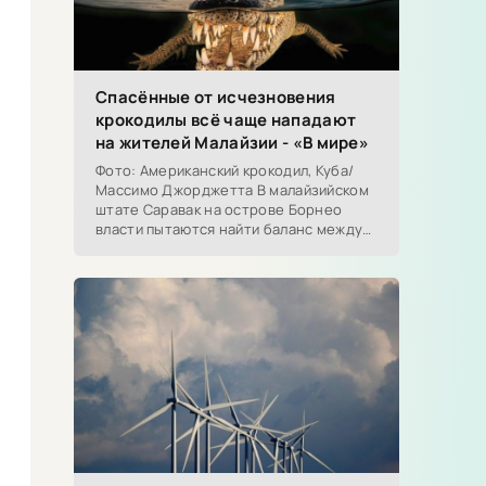
Спасённые от исчезновения
крокодилы всё чаще нападают
на жителей Малайзии - «В мире»
Фото: Американский крокодил, Куба/
Массимо Джорджетта В малайзийском
штате Саравак на острове Борнео
власти пытаются найти баланс между
сохранением...