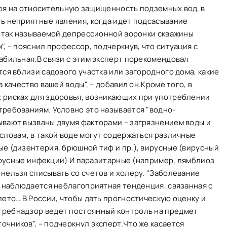
отря на относительную защищенность подземных вод, в
ть неприятные явления, когда идет подсасывание
а так называемой депрессионной воронки скважины
, – пояснил профессор, подчеркнув, что ситуация с
абильная.В связи с этим эксперт порекомендовал
тся вблизи садового участка или загородного дома, какие
 качество вашей воды", – добавил он.Кроме того, в
 рисках для здоровья, возникающих при употреблении
требованиям. Условно это называется "водно-
ывают вызваны двумя факторами – загрязнением воды и
словам, в такой воде могут содержаться различные
е (дизентерия, брюшной тиф и пр.), вирусные (вирусный
вирусные инфекции) И паразитарные (например, лямблиоз
нельзя списывать со счетов и холеру. "Заболевание
е наблюдается неблагоприятная тенденция, связанная с
лето… В России, чтобы дать прогностическую оценку и
требнадзор ведет постоянный контроль на предмет
чников", – подчеркнул эксперт.Что же касается