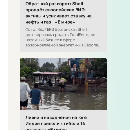
Обратный разворот: Shell
продаёт европейские ВИЭ-
активы и усиливает ставку на
нефть и газ - «В мире»
Фото: REUTERS Британская Shell
договорилась продать TotalEnergies
наземный бизнес в сфере
возобновляемой энергетики в Европе.
В сделку войдут действующие...
Ливни и наводнения на юге
Индии привели к гибели 14
человек - «В мире»