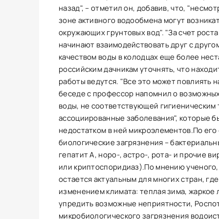
назад", – отметил он, добавив, что, "несм
зоне активного водообмена могут возника
окружающих грунтовых вод". "За счет рост
начинают взаимодействовать друг с другом"
качеством воды в колодцах еще более нест
российским дачникам уточнять, что находи
работы ведутся. "Все это может повлиять на
беседе с профессор напомнил о возможных
воды, не соответствующей гигиеническим 
ассоциированные заболевания", которые б
недостатком в ней микроэлементов.По его 
биологические загрязнения – бактериальны
гепатит А, норо-, астро-, рота- и прочие 
или криптоспоридиаз).По мнению ученого, 
остается актуальным для многих стран, гд
изменением климата: теплая зима, жаркое 
упредить возможные неприятности, Роспо
микробиологического загрязнения водоисто