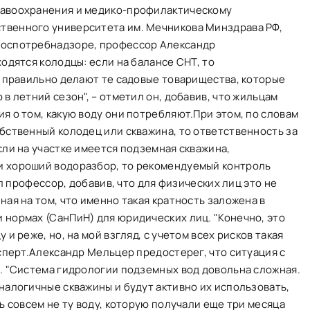
равоохранения и медико-профилактическому
твенного университета им. Мечникова Минздрава РФ,
Роспотребнадзоре, профессор Александр
одятся колодцы: если на балансе СНТ, то
ь правильно делают те садовые товарищества, которые
в летний сезон", – отметил он, добавив, что жильцам
я о том, какую воду они потребляют.При этом, по словам
бственный колодец или скважина, то ответственность за
сли на участке имеется подземная скважина,
и хороший водоразбор, то рекомендуемый контроль
ул профессор, добавив, что для физических лиц это не
ая на том, что именно такая кратность заложена в
 нормах (СанПиН) для юридических лиц. "Конечно, это
и реже, но, на мой взгляд, с учетом всех рисков такая
ксперт.Александр Мельцер предостерег, что ситуация с
. "Система гидрологии подземных вод довольна сложная.
налогичные скважины и будут активно их использовать,
ь совсем не ту воду, которую получали еще три месяца