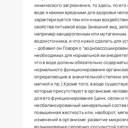
химического загрязнения, то здесь, по его
воде и какими вредными для здоровья чел
характеризуется тем или иным воздействи
свойства питьевой воды (внешний вид, запа
например канцерогенным или мутагенным. "
водоисточника, и что нужно сделать для ус
– добавил он.Говоря о "водноассоциирован
необходимых для нормальной жизнедеятель
что в воде должны обязательно содержать
нормального функционирования организма
определяющие в значительной степени эле
магний и пр.).Кроме того, в воде существ
которые присутствуют в организме челове
для его функционирования (цинк, селен и 
несбалансированный минеральный состав пи
повышенная жесткость или, наоборот, мяг
изменений в организме: развитие микроэл
возникновение сердечно-сосудистой патол