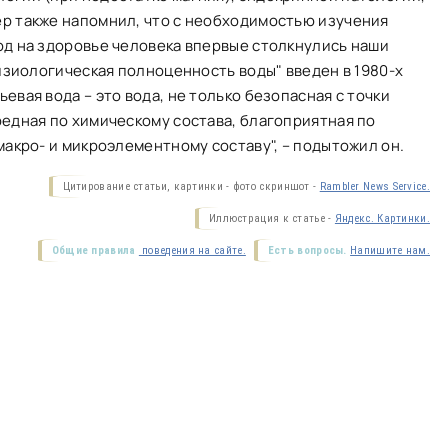
р также напомнил, что с необходимостью изучения
од на здоровье человека впервые столкнулись наши
физиологическая полноценность воды" введен в 1980-х
вая вода – это вода, не только безопасная с точки
едная по химическому состава, благоприятная по
макро- и микроэлементному составу", – подытожил он.
Цитирование статьи, картинки - фото скриншот -
Rambler News Service.
Иллюстрация к статье -
Яндекс. Картинки.
Общие правила
поведения на сайте.
Есть вопросы.
Напишите нам.