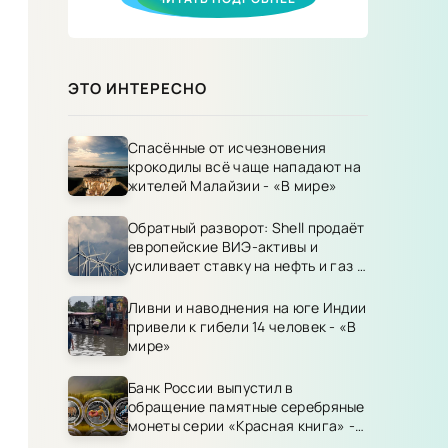
ЭТО ИНТЕРЕСНО
Спасённые от исчезновения
крокодилы всё чаще нападают на
жителей Малайзии - «В мире»
Обратный разворот: Shell продаёт
европейские ВИЭ-активы и
усиливает ставку на нефть и газ -
«В мире»
Ливни и наводнения на юге Индии
привели к гибели 14 человек - «В
мире»
Банк России выпустил в
обращение памятные серебряные
монеты серии «Красная книга» -
«Экология России»