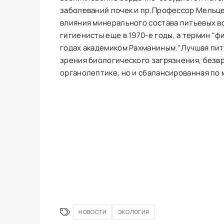
заболеваний почек и пр.Профессор Мельце
влияния минерального состава питьевых в
гигиенисты еще в 1970-е годы, а термин "
годах академиком Рахманиным."Лучшая питье
зрения биологического загрязнения, безвр
органолептике, но и сбалансированная по 
НОВОСТИ
ЭКОЛОГИЯ