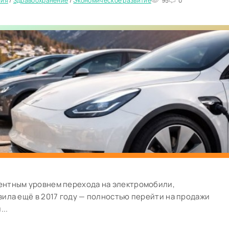
тия
/
Здравоохранение
/
Экономическое развитие
95
0
ентным уровнем перехода на электромобили,
вила ещё в 2017 году — полностью перейти на продажи
..