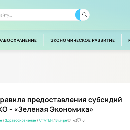
РАВООХРАНЕНИЕ
ЭКОНОМИЧЕСКОЕ РАЗВИТИЕ
правила предоставления субсидий
КО - «Зеленая Экономика»
ие
/
Здравоохранение
/
СТАТЬИ
/
В мире
43
0