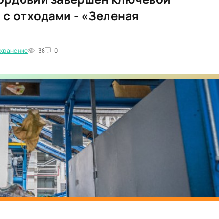
 с отходами - «Зеленая
охранение
38
0