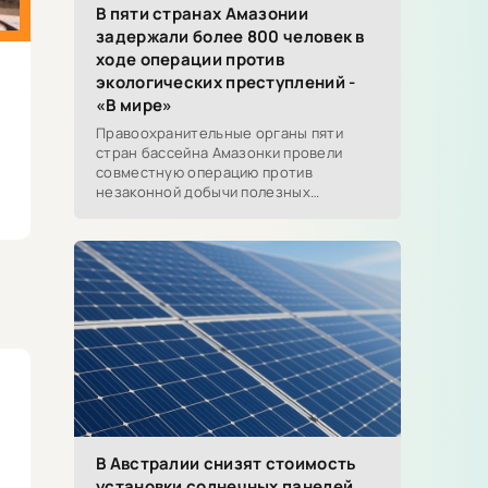
В пяти странах Амазонии
задержали более 800 человек в
ходе операции против
экологических преступлений -
«В мире»
Правоохранительные органы пяти
стран бассейна Амазонки провели
совместную операцию против
незаконной добычи полезных
ископаемых, вырубки лесов, торговли
дикими животными, контрабанды
топлива и
В Австралии снизят стоимость
установки солнечных панелей