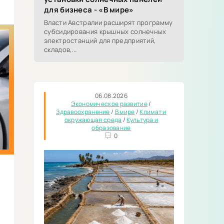
для бизнеса - «В мире»
Власти Австралии расширят программу
субсидирования крышных солнечных
электростанций для предприятий,
складов,...
06.08.2026
Экономическое развитие
/
Здравоохранение
/
В мире
/
Климат и
окружающая среда
/
Культура и
образование
0