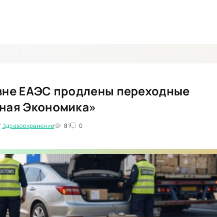
 вне ЕАЭС продлены переходные
еная Экономика»
/
Здравоохранение
81
0