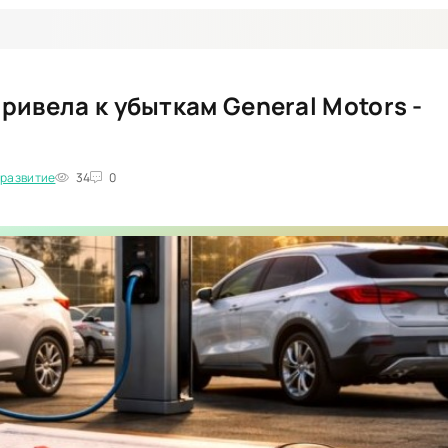
ивела к убыткам General Motors -
развитие
34
0