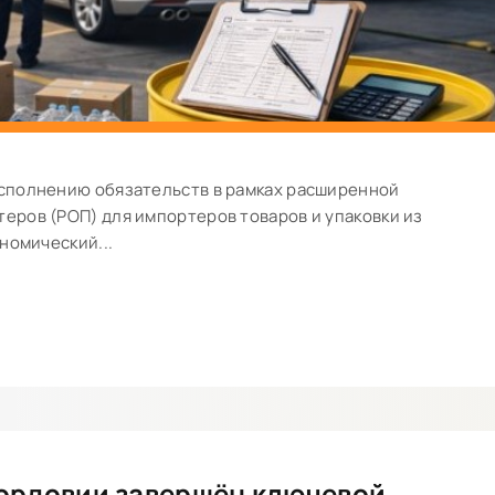
сполнению обязательств в рамках расширенной
еров (РОП) для импортеров товаров и упаковки из
номический...
 Мордовии завершён ключевой