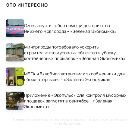
ЭТО ИНТЕРЕСНО
Ozon запустит сбор помощи для приютов
Нижнего Новгорода - «Зеленая Экономика»
Минприроды потребовало ускорить
строительство мусорных объектов и уборку
контейнерных площадок - «Зеленая Экономика»
МЕГА и ВкусВилл установили экообменники для
сбора вторсырья - «Зеленая Экономика»
Приложение «Экопульс» для контроля мусорных
площадок запустят в сентябре - «Зеленая
Экономика»
-- Начинайте делать все, что вы можете сделать – и даже то, о чем можете
хотя бы мечтать.
-- Все дело в мыслях. Мысль — начало всего. И мыслями можно