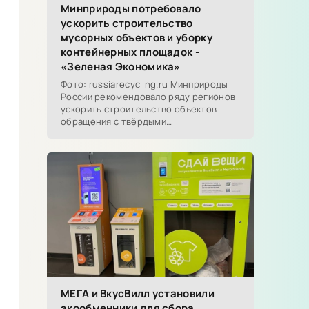
Минприроды потребовало
ускорить строительство
мусорных объектов и уборку
контейнерных площадок -
«Зеленая Экономика»
Фото: russiarecycling.ru Минприроды
России рекомендовало ряду регионов
ускорить строительство объектов
обращения с твёрдыми
коммунальными отходами...
МЕГА и ВкусВилл установили
экообменники для сбора