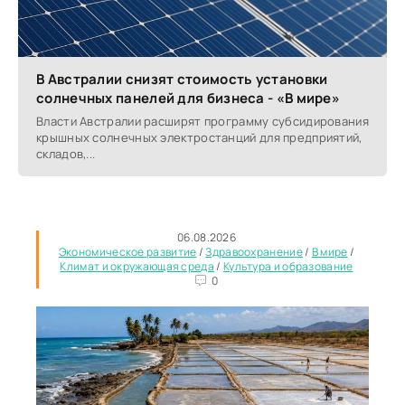
В Австралии снизят стоимость установки
солнечных панелей для бизнеса - «В мире»
Власти Австралии расширят программу субсидирования
крышных солнечных электростанций для предприятий,
складов,...
06.08.2026
Экономическое развитие
/
Здравоохранение
/
В мире
/
Климат и окружающая среда
/
Культура и образование
0