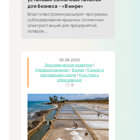
для бизнеса - «В мире»
Власти Австралии расширят программу
субсидирования крышных солнечных
электростанций для предприятий,
складов,...
06.08.2026
Экономическое развитие
/
Здравоохранение
/
В мире
/
Климат и
окружающая среда
/
Культура и
образование
0