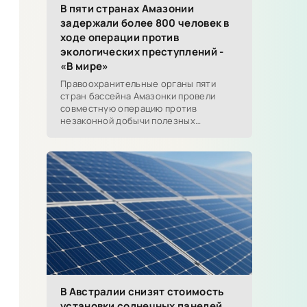
В пяти странах Амазонии
задержали более 800 человек в
ходе операции против
экологических преступлений -
«В мире»
Правоохранительные органы пяти
стран бассейна Амазонки провели
совместную операцию против
незаконной добычи полезных
ископаемых, вырубки лесов, торговли
дикими животными, контрабанды
топлива и
В Австралии снизят стоимость
установки солнечных панелей