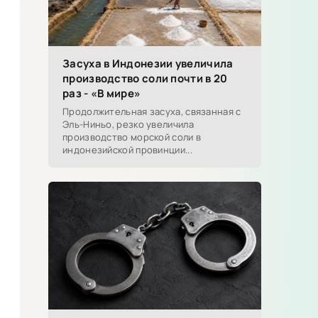
Засуха в Индонезии увеличила
производство соли почти в 20
раз - «В мире»
Продолжительная засуха, связанная с
Эль-Ниньо, резко увеличила
производство морской соли в
индонезийской провинции...